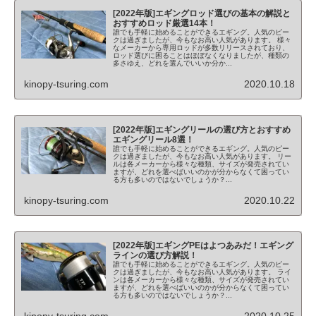
[2022年版]エギングロッド選びの基本の解説と
おすすめロッド厳選14本！
誰でも手軽に始めることができるエギング。人気のピー
クは過ぎましたが、今もなお高い人気があります。 様々
なメーカーから専用ロッドが多数リリースされており、
ロッド選びに困ることはほぼなくなりましたが、種類の
多さゆえ、どれを選んでいいか分か...
kinopy-tsuring.com
2020.10.18
[2022年版]エギングリールの選び方とおすすめ
エギングリール8選！
誰でも手軽に始めることができるエギング。人気のピー
クは過ぎましたが、今もなお高い人気があります。 リー
ルは各メーカーから様々な種類、サイズが発売されてい
ますが、どれを選べばいいのかが分からなくて困ってい
る方も多いのではないでしょうか？...
kinopy-tsuring.com
2020.10.22
[2022年版]エギングPEはよつあみだ！エギング
ラインの選び方解説！
誰でも手軽に始めることができるエギング。人気のピー
クは過ぎましたが、今もなお高い人気があります。 ライ
ンは各メーカーから様々な種類、サイズが発売されてい
ますが、どれを選べばいいのかが分からなくて困ってい
る方も多いのではないでしょうか？...