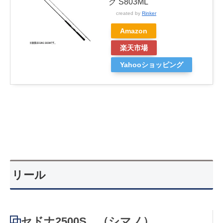
グ S803ML
created by
Rinker
Amazon
楽天市場
Yahooショッピング
リール
セドナ2500S （シマノ）