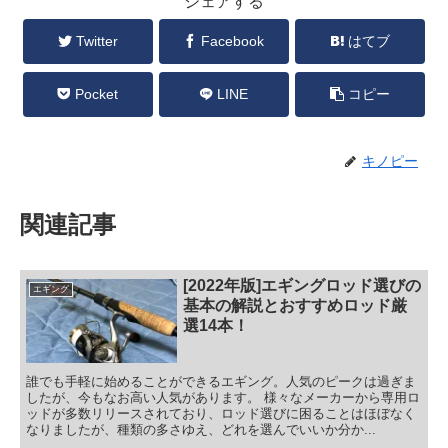
シェアする
Twitter
Facebook
はてブ
Pocket
LINE
コピー
キノピー
関連記事
[2022年版]エギングロッド選びの
エギング
基本の解説とおすすめロッド厳
選14本！
誰でも手軽に始めることができるエギング。人気のピークは過ぎま
したが、今もなお高い人気があります。 様々なメーカーから専用ロ
ッドが多数リリースされており、ロッド選びに困ることはほぼなく
なりましたが、種類の多さゆえ、どれを選んでいいか分か...